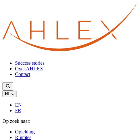
Success stories
Over AHLEX
Contact
NL
EN
FR
Op zoek naar:
Opleiding
Ruimtes